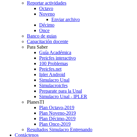
Reportar actividades
Octavo
Noveno
Enviar archivo
Décimo
Once
Banco de guias
Capacitación docente
Para Saber
Guía Académica
Preicfes interactivo
100 Problemas
Preicfes.net
Ipler Android
Simulacro Unal
Simulacroicfes
Preparate para la Unal
Simulacro Unal - IPLER
PlanesTI
Plan Octavo-2019
Plan Noveno-2019
Plan Décimo-2019
Plan Once-2019
Resultados Simulacro Entrenando
Contáctenos