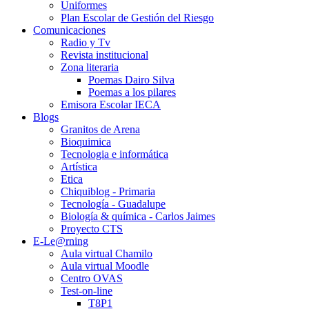
Uniformes
Plan Escolar de Gestión del Riesgo
Comunicaciones
Radio y Tv
Revista institucional
Zona literaria
Poemas Dairo Silva
Poemas a los pilares
Emisora Escolar IECA
Blogs
Granitos de Arena
Bioquimica
Tecnologia e informática
Artística
Etica
Chiquiblog - Primaria
Tecnología - Guadalupe
Biología & química - Carlos Jaimes
Proyecto CTS
E-Le@rning
Aula virtual Chamilo
Aula virtual Moodle
Centro OVAS
Test-on-line
T8P1