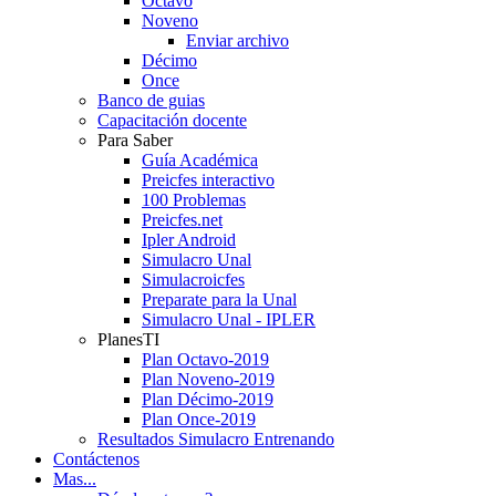
Octavo
Noveno
Enviar archivo
Décimo
Once
Banco de guias
Capacitación docente
Para Saber
Guía Académica
Preicfes interactivo
100 Problemas
Preicfes.net
Ipler Android
Simulacro Unal
Simulacroicfes
Preparate para la Unal
Simulacro Unal - IPLER
PlanesTI
Plan Octavo-2019
Plan Noveno-2019
Plan Décimo-2019
Plan Once-2019
Resultados Simulacro Entrenando
Contáctenos
Mas...