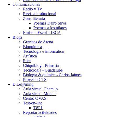
Comunicaciones
Radio y Tv
Revista institucional
Zona literaria
Poemas Dairo Silva
Poemas a los pilares
Emisora Escolar IECA
Blogs
Granitos de Arena
Bioquimica
Tecnologia e informática
Artística
Etica
Chiquiblog - Primaria
Tecnología - Guadalupe
Biología & química - Carlos Jaimes
Proyecto CTS
E-Le@rning
Aula virtual Chamilo
Aula virtual Moodle
Centro OVAS
Test-on-line
T8P1
Reportar actividades