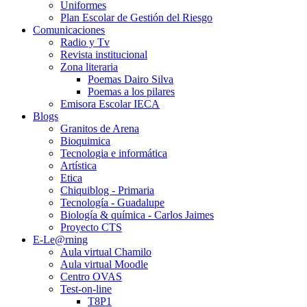
Uniformes
Plan Escolar de Gestión del Riesgo
Comunicaciones
Radio y Tv
Revista institucional
Zona literaria
Poemas Dairo Silva
Poemas a los pilares
Emisora Escolar IECA
Blogs
Granitos de Arena
Bioquimica
Tecnologia e informática
Artística
Etica
Chiquiblog - Primaria
Tecnología - Guadalupe
Biología & química - Carlos Jaimes
Proyecto CTS
E-Le@rning
Aula virtual Chamilo
Aula virtual Moodle
Centro OVAS
Test-on-line
T8P1