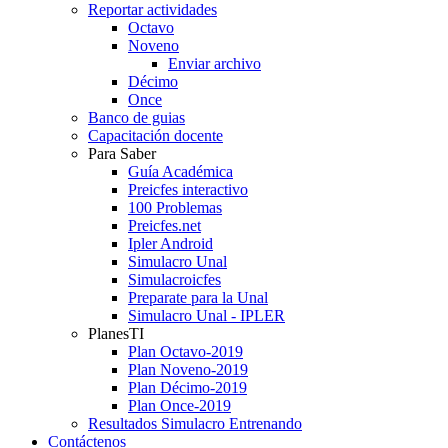
Reportar actividades
Octavo
Noveno
Enviar archivo
Décimo
Once
Banco de guias
Capacitación docente
Para Saber
Guía Académica
Preicfes interactivo
100 Problemas
Preicfes.net
Ipler Android
Simulacro Unal
Simulacroicfes
Preparate para la Unal
Simulacro Unal - IPLER
PlanesTI
Plan Octavo-2019
Plan Noveno-2019
Plan Décimo-2019
Plan Once-2019
Resultados Simulacro Entrenando
Contáctenos