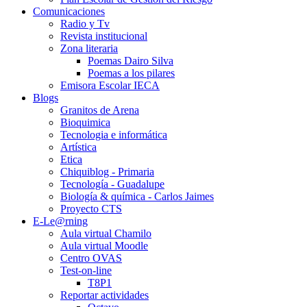
Comunicaciones
Radio y Tv
Revista institucional
Zona literaria
Poemas Dairo Silva
Poemas a los pilares
Emisora Escolar IECA
Blogs
Granitos de Arena
Bioquimica
Tecnologia e informática
Artística
Etica
Chiquiblog - Primaria
Tecnología - Guadalupe
Biología & química - Carlos Jaimes
Proyecto CTS
E-Le@rning
Aula virtual Chamilo
Aula virtual Moodle
Centro OVAS
Test-on-line
T8P1
Reportar actividades