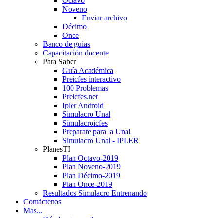
Octavo
Noveno
Enviar archivo
Décimo
Once
Banco de guias
Capacitación docente
Para Saber
Guía Académica
Preicfes interactivo
100 Problemas
Preicfes.net
Ipler Android
Simulacro Unal
Simulacroicfes
Preparate para la Unal
Simulacro Unal - IPLER
PlanesTI
Plan Octavo-2019
Plan Noveno-2019
Plan Décimo-2019
Plan Once-2019
Resultados Simulacro Entrenando
Contáctenos
Mas...