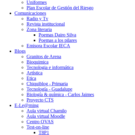
Uniformes
Plan Escolar de Gestión del Riesgo
Comunicaciones
Radio y Tv
Revista institucional
Zona literaria
Poemas Dairo Silva
Poemas a los pilares
Emisora Escolar IECA
Blogs
Granitos de Arena
Bioquimica
Tecnologia e informática
Artística
Etica
Chiquiblog - Primaria
Tecnología - Guadalupe
Biología & química - Carlos Jaimes
Proyecto CTS
E-Le@rning
Aula virtual Chamilo
Aula virtual Moodle
Centro OVAS
Test-on-line
T8P1