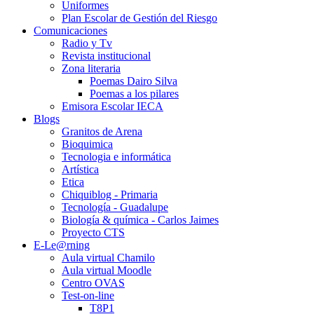
Uniformes
Plan Escolar de Gestión del Riesgo
Comunicaciones
Radio y Tv
Revista institucional
Zona literaria
Poemas Dairo Silva
Poemas a los pilares
Emisora Escolar IECA
Blogs
Granitos de Arena
Bioquimica
Tecnologia e informática
Artística
Etica
Chiquiblog - Primaria
Tecnología - Guadalupe
Biología & química - Carlos Jaimes
Proyecto CTS
E-Le@rning
Aula virtual Chamilo
Aula virtual Moodle
Centro OVAS
Test-on-line
T8P1