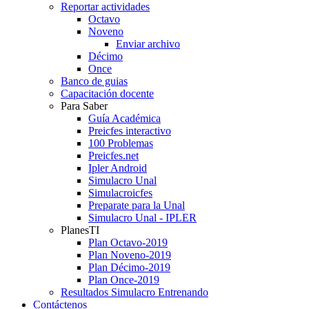
Reportar actividades
Octavo
Noveno
Enviar archivo
Décimo
Once
Banco de guias
Capacitación docente
Para Saber
Guía Académica
Preicfes interactivo
100 Problemas
Preicfes.net
Ipler Android
Simulacro Unal
Simulacroicfes
Preparate para la Unal
Simulacro Unal - IPLER
PlanesTI
Plan Octavo-2019
Plan Noveno-2019
Plan Décimo-2019
Plan Once-2019
Resultados Simulacro Entrenando
Contáctenos