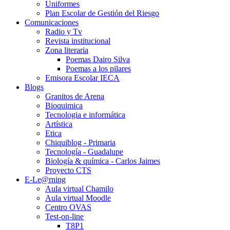
Uniformes
Plan Escolar de Gestión del Riesgo
Comunicaciones
Radio y Tv
Revista institucional
Zona literaria
Poemas Dairo Silva
Poemas a los pilares
Emisora Escolar IECA
Blogs
Granitos de Arena
Bioquimica
Tecnologia e informática
Artística
Etica
Chiquiblog - Primaria
Tecnología - Guadalupe
Biología & química - Carlos Jaimes
Proyecto CTS
E-Le@rning
Aula virtual Chamilo
Aula virtual Moodle
Centro OVAS
Test-on-line
T8P1