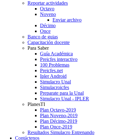
Reportar actividades
Octavo
Noveno
Enviar archivo
Décimo
Once
Banco de guias
Capacitación docente
Para Saber
Guía Académica
Preicfes interactivo
100 Problemas
Preicfes.net
Ipler Android
Simulacro Unal
Simulacroicfes
Preparate para la Unal
Simulacro Unal - IPLER
PlanesTI
Plan Octavo-2019
Plan Noveno-2019
Plan Décimo-2019
Plan Once-2019
Resultados Simulacro Entrenando
Contáctenos