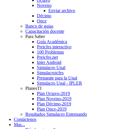
Octavo
Noveno
Enviar archivo
Décimo
Once
Banco de guias
Capacitación docente
Para Saber
Guía Académica
Preicfes interactivo
100 Problemas
Preicfes.net
Ipler Android
Simulacro Unal
Simulacroicfes
Preparate para la Unal
Simulacro Unal - IPLER
PlanesTI
Plan Octavo-2019
Plan Noveno-2019
Plan Décimo-2019
Plan Once-2019
Resultados Simulacro Entrenando
Contáctenos
Mas...