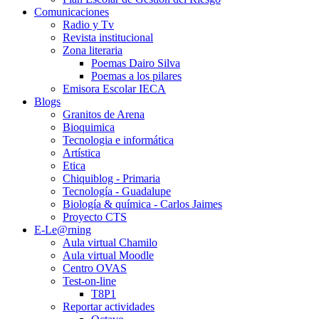
Comunicaciones
Radio y Tv
Revista institucional
Zona literaria
Poemas Dairo Silva
Poemas a los pilares
Emisora Escolar IECA
Blogs
Granitos de Arena
Bioquimica
Tecnologia e informática
Artística
Etica
Chiquiblog - Primaria
Tecnología - Guadalupe
Biología & química - Carlos Jaimes
Proyecto CTS
E-Le@rning
Aula virtual Chamilo
Aula virtual Moodle
Centro OVAS
Test-on-line
T8P1
Reportar actividades