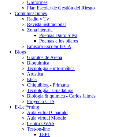
Uniformes
Plan Escolar de Gestión del Riesgo
Comunicaciones
Radio y Tv
Revista institucional
Zona literaria
Poemas Dairo Silva
Poemas a los pilares
Emisora Escolar IECA
Blogs
Granitos de Arena
Bioquimica
Tecnologia e informática
Artística
Etica
Chiquiblog - Primaria
Tecnología - Guadalupe
Biología & química - Carlos Jaimes
Proyecto CTS
E-Le@rning
Aula virtual Chamilo
Aula virtual Moodle
Centro OVAS
Test-on-line
T8P1