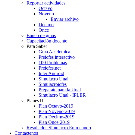
Reportar actividades
Octavo
Noveno
Enviar archivo
Décimo
Once
Banco de guias
Capacitación docente
Para Saber
Guía Académica
Preicfes interactivo
100 Problemas
Preicfes.net
Ipler Android
Simulacro Unal
Simulacroicfes
Preparate para la Unal
Simulacro Unal - IPLER
PlanesTI
Plan Octavo-2019
Plan Noveno-2019
Plan Décimo-2019
Plan Once-2019
Resultados Simulacro Entrenando
Contáctenos