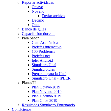
Reportar actividades
Octavo
Noveno
Enviar archivo
Décimo
Once
Banco de guias
Capacitación docente
Para Saber
Guía Académica
Preicfes interactivo
100 Problemas
Preicfes.net
Ipler Android
Simulacro Unal
Simulacroicfes
Preparate para la Unal
Simulacro Unal - IPLER
PlanesTI
Plan Octavo-2019
Plan Noveno-2019
Plan Décimo-2019
Plan Once-2019
Resultados Simulacro Entrenando
Contáctenos