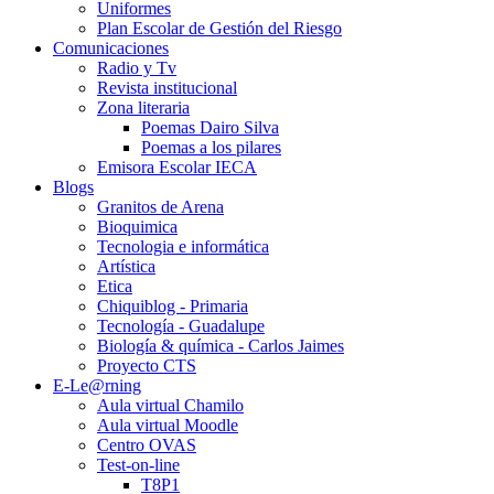
Uniformes
Plan Escolar de Gestión del Riesgo
Comunicaciones
Radio y Tv
Revista institucional
Zona literaria
Poemas Dairo Silva
Poemas a los pilares
Emisora Escolar IECA
Blogs
Granitos de Arena
Bioquimica
Tecnologia e informática
Artística
Etica
Chiquiblog - Primaria
Tecnología - Guadalupe
Biología & química - Carlos Jaimes
Proyecto CTS
E-Le@rning
Aula virtual Chamilo
Aula virtual Moodle
Centro OVAS
Test-on-line
T8P1