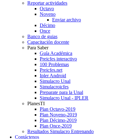
Reportar actividades
Octavo
Noveno
Enviar archivo
Décimo
Once
Banco de guias
Capacitación docente
Para Saber
Guía Académica
Preicfes interactivo
100 Problemas
Preicfes.net
Ipler Android
Simulacro Unal
Simulacroicfes
Preparate para la Unal
Simulacro Unal - IPLER
PlanesTI
Plan Octavo-2019
Plan Noveno-2019
Plan Décimo-2019
Plan Once-2019
Resultados Simulacro Entrenando
Contáctenos