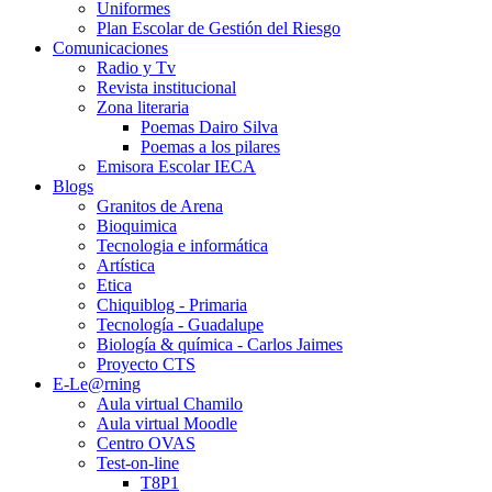
Uniformes
Plan Escolar de Gestión del Riesgo
Comunicaciones
Radio y Tv
Revista institucional
Zona literaria
Poemas Dairo Silva
Poemas a los pilares
Emisora Escolar IECA
Blogs
Granitos de Arena
Bioquimica
Tecnologia e informática
Artística
Etica
Chiquiblog - Primaria
Tecnología - Guadalupe
Biología & química - Carlos Jaimes
Proyecto CTS
E-Le@rning
Aula virtual Chamilo
Aula virtual Moodle
Centro OVAS
Test-on-line
T8P1