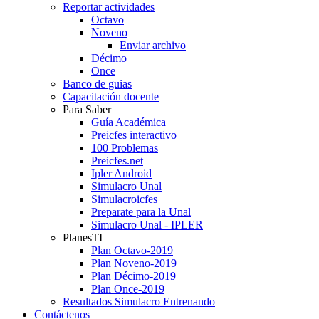
Reportar actividades
Octavo
Noveno
Enviar archivo
Décimo
Once
Banco de guias
Capacitación docente
Para Saber
Guía Académica
Preicfes interactivo
100 Problemas
Preicfes.net
Ipler Android
Simulacro Unal
Simulacroicfes
Preparate para la Unal
Simulacro Unal - IPLER
PlanesTI
Plan Octavo-2019
Plan Noveno-2019
Plan Décimo-2019
Plan Once-2019
Resultados Simulacro Entrenando
Contáctenos