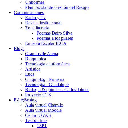
Uniformes
Plan Escolar de Gestión del Riesgo
Comunicaciones
Radio y Tv
Revista institucional
Zona literaria
Poemas Dairo Silva
Poemas a los pilares
Emisora Escolar IECA
Blogs
Granitos de Arena
Bioquimica
Tecnologia e informática
Artística
Etica
Chiquiblog - Primaria
Tecnología - Guadalupe
Biología & química - Carlos Jaimes
Proyecto CTS
E-Le@rning
Aula virtual Chamilo
Aula virtual Moodle
Centro OVAS
Test-on-line
T8P1