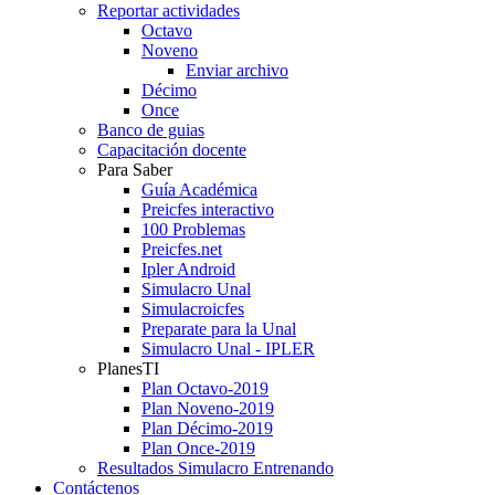
Reportar actividades
Octavo
Noveno
Enviar archivo
Décimo
Once
Banco de guias
Capacitación docente
Para Saber
Guía Académica
Preicfes interactivo
100 Problemas
Preicfes.net
Ipler Android
Simulacro Unal
Simulacroicfes
Preparate para la Unal
Simulacro Unal - IPLER
PlanesTI
Plan Octavo-2019
Plan Noveno-2019
Plan Décimo-2019
Plan Once-2019
Resultados Simulacro Entrenando
Contáctenos