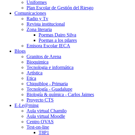
Uniformes
Plan Escolar de Gestión del Riesgo
Comunicaciones
Radio y Tv
Revista institucional
Zona literaria
Poemas Dairo Silva
Poemas a los pilares
Emisora Escolar IECA
Blogs
Granitos de Arena
Bioquimica
Tecnologia e informática
Artística
Etica
Chiquiblog - Primaria
Tecnología - Guadalupe
Biología & química - Carlos Jaimes
Proyecto CTS
E-Le@rning
Aula virtual Chamilo
Aula virtual Moodle
Centro OVAS
Test-on-line
T8P1