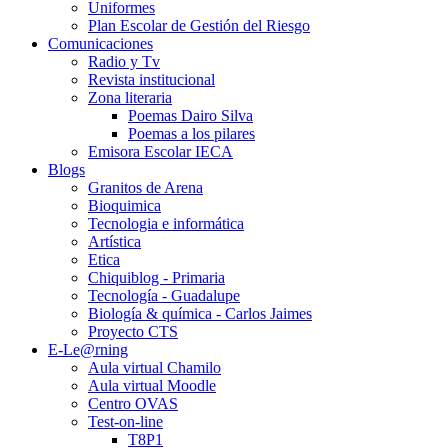
Uniformes
Plan Escolar de Gestión del Riesgo
Comunicaciones
Radio y Tv
Revista institucional
Zona literaria
Poemas Dairo Silva
Poemas a los pilares
Emisora Escolar IECA
Blogs
Granitos de Arena
Bioquimica
Tecnologia e informática
Artística
Etica
Chiquiblog - Primaria
Tecnología - Guadalupe
Biología & química - Carlos Jaimes
Proyecto CTS
E-Le@rning
Aula virtual Chamilo
Aula virtual Moodle
Centro OVAS
Test-on-line
T8P1