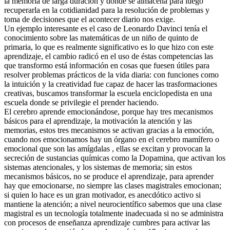
la memoria de larga duración y donde se almacena para luego
recuperarla en la cotidianidad para la resolución de problemas y
toma de decisiones que el acontecer diario nos exige.
Un ejemplo interesante es el caso de Leonardo Davinci tenía el
conocimiento sobre las matemáticas de un niño de quinto de
primaria, lo que es realmente significativo es lo que hizo con este
aprendizaje, el cambio radicó en el uso de éstas competencias las
que transformo está información en cosas que fuesen útiles para
resolver problemas prácticos de la vida diaria: con funciones como
la intuición y la creatividad fue capaz de hacer las trasformaciones
creativas, buscamos transformar la escuela enciclopedista en una
escuela donde se privilegie el prender haciendo.
El cerebro aprende emocionándose, porque hay tres mecanismos
básicos para el aprendizaje, la motivación la atención y las
memorias, estos tres mecanismos se activan gracias a la emoción,
cuando nos emocionamos hay un órgano en el cerebro mamífero o
emocional que son las amígdalas , ellas se excitan y provocan la
secreción de sustancias químicas como la Dopamina, que activan los
sistemas atencionales, y los sistemas de memoria; sin estos
mecanismos básicos, no se produce el aprendizaje, para aprender
hay que emocionarse, no siempre las clases magistrales emocionan;
si quien lo hace es un gran motivador, es anecdótico activo si
mantiene la atención; a nivel neurocientífico sabemos que una clase
magistral es un tecnología totalmente inadecuada si no se administra
con procesos de enseñanza aprendizaje cumbres para activar las