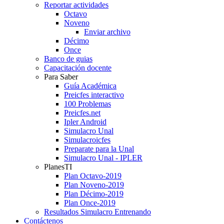
Reportar actividades
Octavo
Noveno
Enviar archivo
Décimo
Once
Banco de guias
Capacitación docente
Para Saber
Guía Académica
Preicfes interactivo
100 Problemas
Preicfes.net
Ipler Android
Simulacro Unal
Simulacroicfes
Preparate para la Unal
Simulacro Unal - IPLER
PlanesTI
Plan Octavo-2019
Plan Noveno-2019
Plan Décimo-2019
Plan Once-2019
Resultados Simulacro Entrenando
Contáctenos