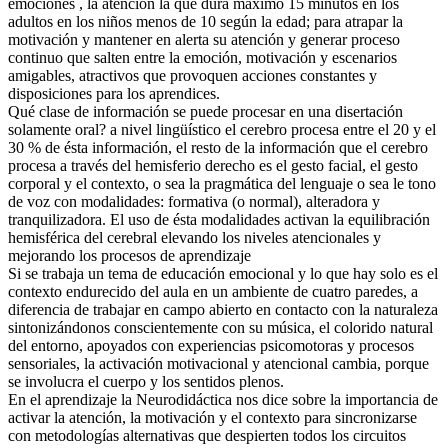
emociones , la atención la que dura máximo 15 minutos en los
adultos en los niños menos de 10 según la edad; para atrapar la
motivación y mantener en alerta su atención y generar proceso
continuo que salten entre la emoción, motivación y escenarios
amigables, atractivos que provoquen acciones constantes y
disposiciones para los aprendices.
Qué clase de información se puede procesar en una disertación
solamente oral? a nivel lingüístico el cerebro procesa entre el 20 y el
30 % de ésta información, el resto de la información que el cerebro
procesa a través del hemisferio derecho es el gesto facial, el gesto
corporal y el contexto, o sea la pragmática del lenguaje o sea le tono
de voz con modalidades: formativa (o normal), alteradora y
tranquilizadora. El uso de ésta modalidades activan la equilibración
hemisférica del cerebral elevando los niveles atencionales y
mejorando los procesos de aprendizaje
Si se trabaja un tema de educación emocional y lo que hay solo es el
contexto endurecido del aula en un ambiente de cuatro paredes, a
diferencia de trabajar en campo abierto en contacto con la naturaleza
sintonizándonos conscientemente con su música, el colorido natural
del entorno, apoyados con experiencias psicomotoras y procesos
sensoriales, la activación motivacional y atencional cambia, porque
se involucra el cuerpo y los sentidos plenos.
En el aprendizaje la Neurodidáctica nos dice sobre la importancia de
activar la atención, la motivación y el contexto para sincronizarse
con metodologías alternativas que despierten todos los circuitos