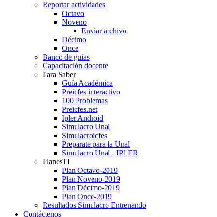
Reportar actividades
Octavo
Noveno
Enviar archivo
Décimo
Once
Banco de guias
Capacitación docente
Para Saber
Guía Académica
Preicfes interactivo
100 Problemas
Preicfes.net
Ipler Android
Simulacro Unal
Simulacroicfes
Preparate para la Unal
Simulacro Unal - IPLER
PlanesTI
Plan Octavo-2019
Plan Noveno-2019
Plan Décimo-2019
Plan Once-2019
Resultados Simulacro Entrenando
Contáctenos