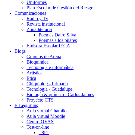
Uniformes
Plan Escolar de Gestión del Riesgo
Comunicaciones
Radio y Tv
Revista institucional
Zona literaria
Poemas Dairo Silva
Poemas a los pilares
Emisora Escolar IECA
Blogs
Granitos de Arena
Bioquimica
Tecnologia e informática
Artística
Etica
Chiquiblog - Primaria
Tecnología - Guadalupe
Biología & química - Carlos Jaimes
Proyecto CTS
E-Le@rning
Aula virtual Chamilo
Aula virtual Moodle
Centro OVAS
Test-on-line
T8P1