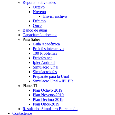
Reportar actividades
Octavo
Noveno
Enviar archivo
Décimo
Once
Banco de guias
Capacitación docente
Para Saber
Guía Académica
Preicfes interactivo
100 Problemas
Preicfes.net
Ipler Android
Simulacro Unal
Simulacroicfes
Preparate para la Unal
Simulacro Unal - IPLER
PlanesTI
Plan Octavo-2019
Plan Noveno-2019
Plan Décimo-2019
Plan Once-2019
Resultados Simulacro Entrenando
Contáctenos