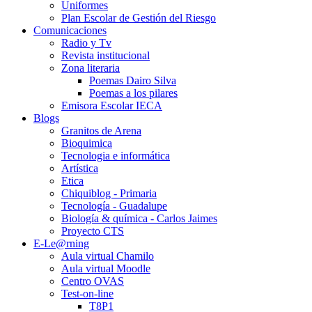
Uniformes
Plan Escolar de Gestión del Riesgo
Comunicaciones
Radio y Tv
Revista institucional
Zona literaria
Poemas Dairo Silva
Poemas a los pilares
Emisora Escolar IECA
Blogs
Granitos de Arena
Bioquimica
Tecnologia e informática
Artística
Etica
Chiquiblog - Primaria
Tecnología - Guadalupe
Biología & química - Carlos Jaimes
Proyecto CTS
E-Le@rning
Aula virtual Chamilo
Aula virtual Moodle
Centro OVAS
Test-on-line
T8P1