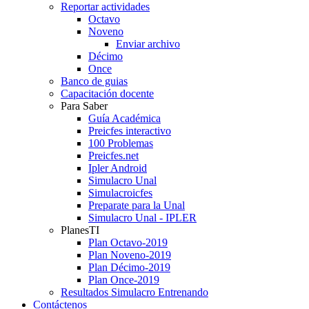
Reportar actividades
Octavo
Noveno
Enviar archivo
Décimo
Once
Banco de guias
Capacitación docente
Para Saber
Guía Académica
Preicfes interactivo
100 Problemas
Preicfes.net
Ipler Android
Simulacro Unal
Simulacroicfes
Preparate para la Unal
Simulacro Unal - IPLER
PlanesTI
Plan Octavo-2019
Plan Noveno-2019
Plan Décimo-2019
Plan Once-2019
Resultados Simulacro Entrenando
Contáctenos