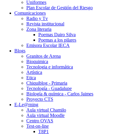
Uniformes
Plan Escolar de Gestión del Riesgo
Comunicaciones
Radio y Tv
Revista institucional
Zona literaria
Poemas Dairo Silva
Poemas a los pilares
Emisora Escolar IECA
Blogs
Granitos de Arena
Bioquimica
Tecnologia e informática
Artística
Etica
Chiquiblog - Primaria
Tecnología - Guadalupe
Biología & química - Carlos Jaimes
Proyecto CTS
E-Le@rning
Aula virtual Chamilo
Aula virtual Moodle
Centro OVAS
Test-on-line
T8P1