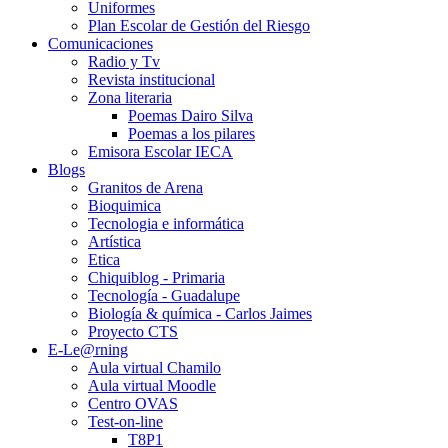
Uniformes
Plan Escolar de Gestión del Riesgo
Comunicaciones
Radio y Tv
Revista institucional
Zona literaria
Poemas Dairo Silva
Poemas a los pilares
Emisora Escolar IECA
Blogs
Granitos de Arena
Bioquimica
Tecnologia e informática
Artística
Etica
Chiquiblog - Primaria
Tecnología - Guadalupe
Biología & química - Carlos Jaimes
Proyecto CTS
E-Le@rning
Aula virtual Chamilo
Aula virtual Moodle
Centro OVAS
Test-on-line
T8P1