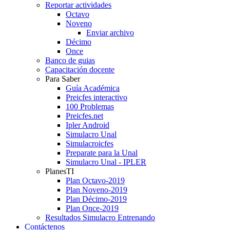
Reportar actividades
Octavo
Noveno
Enviar archivo
Décimo
Once
Banco de guias
Capacitación docente
Para Saber
Guía Académica
Preicfes interactivo
100 Problemas
Preicfes.net
Ipler Android
Simulacro Unal
Simulacroicfes
Preparate para la Unal
Simulacro Unal - IPLER
PlanesTI
Plan Octavo-2019
Plan Noveno-2019
Plan Décimo-2019
Plan Once-2019
Resultados Simulacro Entrenando
Contáctenos