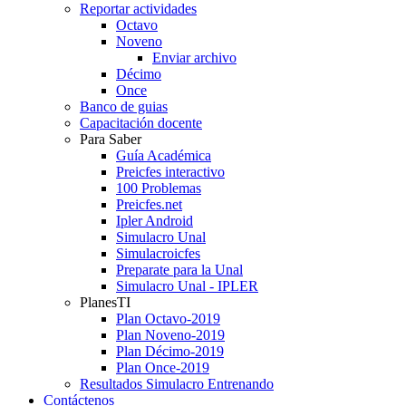
Reportar actividades
Octavo
Noveno
Enviar archivo
Décimo
Once
Banco de guias
Capacitación docente
Para Saber
Guía Académica
Preicfes interactivo
100 Problemas
Preicfes.net
Ipler Android
Simulacro Unal
Simulacroicfes
Preparate para la Unal
Simulacro Unal - IPLER
PlanesTI
Plan Octavo-2019
Plan Noveno-2019
Plan Décimo-2019
Plan Once-2019
Resultados Simulacro Entrenando
Contáctenos