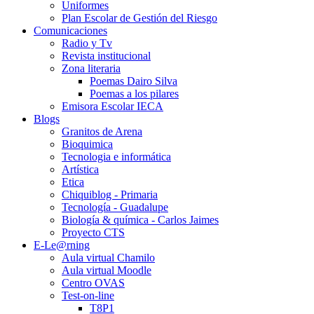
Uniformes
Plan Escolar de Gestión del Riesgo
Comunicaciones
Radio y Tv
Revista institucional
Zona literaria
Poemas Dairo Silva
Poemas a los pilares
Emisora Escolar IECA
Blogs
Granitos de Arena
Bioquimica
Tecnologia e informática
Artística
Etica
Chiquiblog - Primaria
Tecnología - Guadalupe
Biología & química - Carlos Jaimes
Proyecto CTS
E-Le@rning
Aula virtual Chamilo
Aula virtual Moodle
Centro OVAS
Test-on-line
T8P1