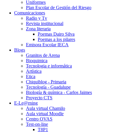
Uniformes
Plan Escolar de Gestión del Riesgo
Comunicaciones
Radio y Tv
Revista institucional
Zona literaria
Poemas Dairo Silva
Poemas a los pilares
Emisora Escolar IECA
Blogs
Granitos de Arena
Bioquimica
Tecnologia e informática
Artística
Etica
Chiquiblog - Primaria
Tecnología - Guadalupe
Biología & química - Carlos Jaimes
Proyecto CTS
E-Le@rning
Aula virtual Chamilo
Aula virtual Moodle
Centro OVAS
Test-on-line
T8P1