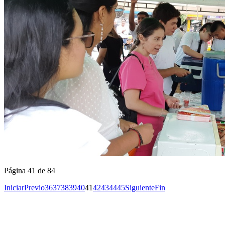
Página 41 de 84
Iniciar
Previo
36
37
38
39
40
41
42
43
44
45
Siguiente
Fin
Copyright © 2026
I. E. Ciudad de Asís - Carrera 18 No. 8-83 Barrio San
Rights Reserved.
Francisco. Tel: 4228117 - 4229111 - Puerto Asís - Putumayo