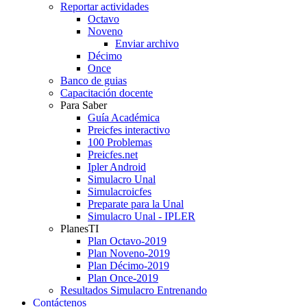
Reportar actividades
Octavo
Noveno
Enviar archivo
Décimo
Once
Banco de guias
Capacitación docente
Para Saber
Guía Académica
Preicfes interactivo
100 Problemas
Preicfes.net
Ipler Android
Simulacro Unal
Simulacroicfes
Preparate para la Unal
Simulacro Unal - IPLER
PlanesTI
Plan Octavo-2019
Plan Noveno-2019
Plan Décimo-2019
Plan Once-2019
Resultados Simulacro Entrenando
Contáctenos