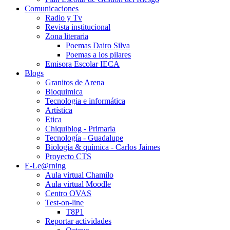
Comunicaciones
Radio y Tv
Revista institucional
Zona literaria
Poemas Dairo Silva
Poemas a los pilares
Emisora Escolar IECA
Blogs
Granitos de Arena
Bioquimica
Tecnologia e informática
Artística
Etica
Chiquiblog - Primaria
Tecnología - Guadalupe
Biología & química - Carlos Jaimes
Proyecto CTS
E-Le@rning
Aula virtual Chamilo
Aula virtual Moodle
Centro OVAS
Test-on-line
T8P1
Reportar actividades