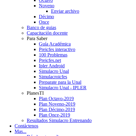
Octavo
Noveno
Enviar archivo
Décimo
Once
Banco de guias
Capacitación docente
Para Saber
Guía Académica
Preicfes interactivo
100 Problemas
Preicfes.net
Ipler Android
Simulacro Unal
Simulacroicfes
Preparate para la Unal
Simulacro Unal - IPLER
PlanesTI
Plan Octavo-2019
Plan Noveno-2019
Plan Décimo-2019
Plan Once-2019
Resultados Simulacro Entrenando
Contáctenos
Mas...