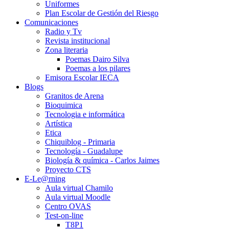
Uniformes
Plan Escolar de Gestión del Riesgo
Comunicaciones
Radio y Tv
Revista institucional
Zona literaria
Poemas Dairo Silva
Poemas a los pilares
Emisora Escolar IECA
Blogs
Granitos de Arena
Bioquimica
Tecnologia e informática
Artística
Etica
Chiquiblog - Primaria
Tecnología - Guadalupe
Biología & química - Carlos Jaimes
Proyecto CTS
E-Le@rning
Aula virtual Chamilo
Aula virtual Moodle
Centro OVAS
Test-on-line
T8P1