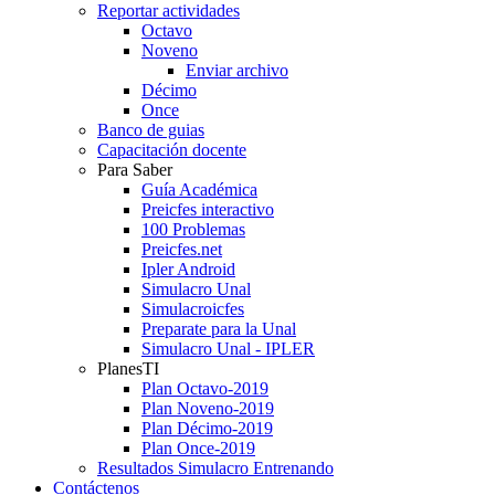
Reportar actividades
Octavo
Noveno
Enviar archivo
Décimo
Once
Banco de guias
Capacitación docente
Para Saber
Guía Académica
Preicfes interactivo
100 Problemas
Preicfes.net
Ipler Android
Simulacro Unal
Simulacroicfes
Preparate para la Unal
Simulacro Unal - IPLER
PlanesTI
Plan Octavo-2019
Plan Noveno-2019
Plan Décimo-2019
Plan Once-2019
Resultados Simulacro Entrenando
Contáctenos