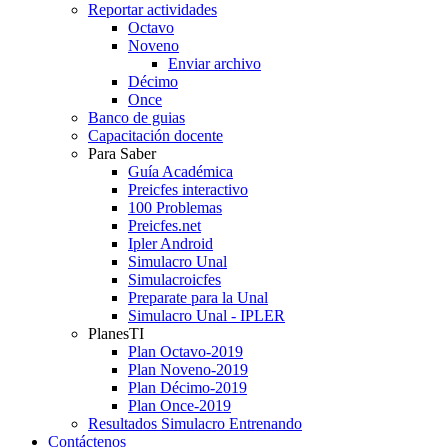
Reportar actividades
Octavo
Noveno
Enviar archivo
Décimo
Once
Banco de guias
Capacitación docente
Para Saber
Guía Académica
Preicfes interactivo
100 Problemas
Preicfes.net
Ipler Android
Simulacro Unal
Simulacroicfes
Preparate para la Unal
Simulacro Unal - IPLER
PlanesTI
Plan Octavo-2019
Plan Noveno-2019
Plan Décimo-2019
Plan Once-2019
Resultados Simulacro Entrenando
Contáctenos