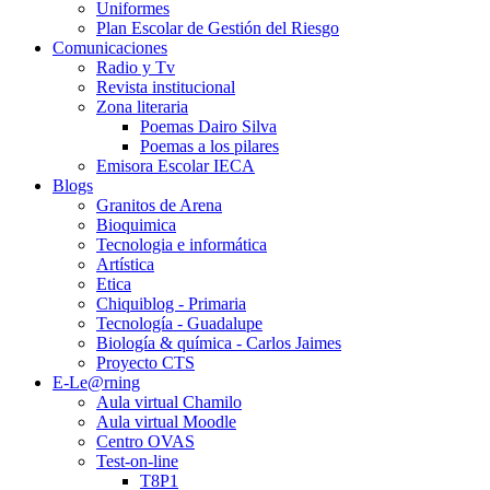
Uniformes
Plan Escolar de Gestión del Riesgo
Comunicaciones
Radio y Tv
Revista institucional
Zona literaria
Poemas Dairo Silva
Poemas a los pilares
Emisora Escolar IECA
Blogs
Granitos de Arena
Bioquimica
Tecnologia e informática
Artística
Etica
Chiquiblog - Primaria
Tecnología - Guadalupe
Biología & química - Carlos Jaimes
Proyecto CTS
E-Le@rning
Aula virtual Chamilo
Aula virtual Moodle
Centro OVAS
Test-on-line
T8P1