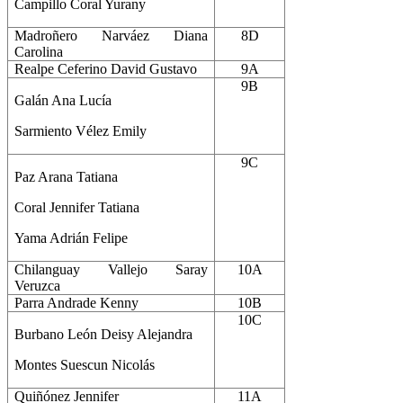
Campillo Coral Yurany
Madroñero Narváez Diana
8D
Carolina
Realpe Ceferino David Gustavo
9A
9B
Galán Ana Lucía
Sarmiento Vélez Emily
9C
Paz Arana Tatiana
Coral Jennifer Tatiana
Yama Adrián Felipe
Chilanguay Vallejo Saray
10A
Veruzca
Parra Andrade Kenny
10B
10C
Burbano León Deisy Alejandra
Montes Suescun Nicolás
Quiñónez Jennifer
11A