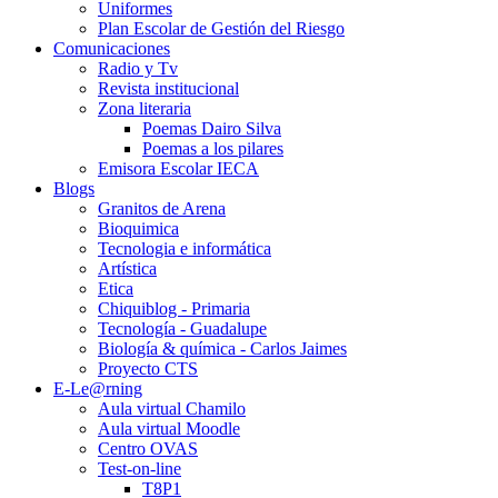
Uniformes
Plan Escolar de Gestión del Riesgo
Comunicaciones
Radio y Tv
Revista institucional
Zona literaria
Poemas Dairo Silva
Poemas a los pilares
Emisora Escolar IECA
Blogs
Granitos de Arena
Bioquimica
Tecnologia e informática
Artística
Etica
Chiquiblog - Primaria
Tecnología - Guadalupe
Biología & química - Carlos Jaimes
Proyecto CTS
E-Le@rning
Aula virtual Chamilo
Aula virtual Moodle
Centro OVAS
Test-on-line
T8P1