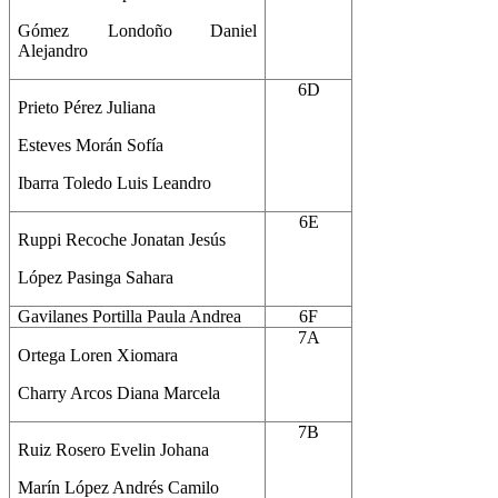
Gómez Londoño Daniel
Alejandro
6D
Prieto Pérez Juliana
Esteves Morán Sofía
Ibarra Toledo Luis Leandro
6E
Ruppi Recoche Jonatan Jesús
López Pasinga Sahara
Gavilanes Portilla Paula Andrea
6F
7A
Ortega Loren Xiomara
Charry Arcos Diana Marcela
7B
Ruiz Rosero Evelin Johana
Marín López Andrés Camilo