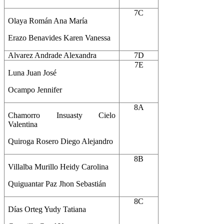
7C
Olaya Román Ana María
Erazo Benavides Karen Vanessa
Alvarez Andrade Alexandra
7D
7E
Luna Juan José
Ocampo Jennifer
8A
Chamorro Insuasty Cielo
Valentina
Quiroga Rosero Diego Alejandro
8B
Villalba Murillo Heidy Carolina
Quiguantar Paz Jhon Sebastián
8C
Días Orteg Yudy Tatiana