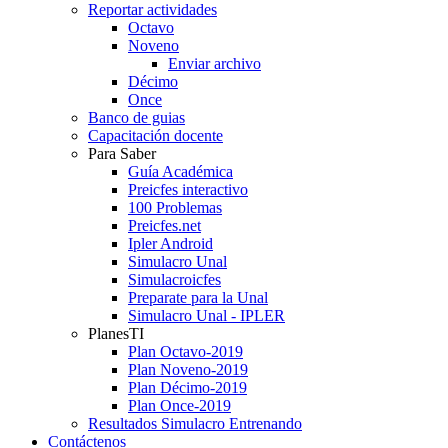
Reportar actividades
Octavo
Noveno
Enviar archivo
Décimo
Once
Banco de guias
Capacitación docente
Para Saber
Guía Académica
Preicfes interactivo
100 Problemas
Preicfes.net
Ipler Android
Simulacro Unal
Simulacroicfes
Preparate para la Unal
Simulacro Unal - IPLER
PlanesTI
Plan Octavo-2019
Plan Noveno-2019
Plan Décimo-2019
Plan Once-2019
Resultados Simulacro Entrenando
Contáctenos