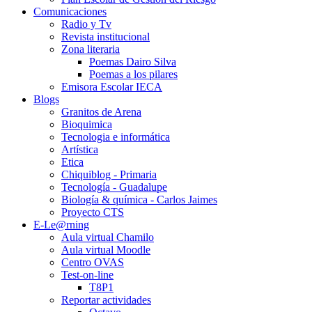
Comunicaciones
Radio y Tv
Revista institucional
Zona literaria
Poemas Dairo Silva
Poemas a los pilares
Emisora Escolar IECA
Blogs
Granitos de Arena
Bioquimica
Tecnologia e informática
Artística
Etica
Chiquiblog - Primaria
Tecnología - Guadalupe
Biología & química - Carlos Jaimes
Proyecto CTS
E-Le@rning
Aula virtual Chamilo
Aula virtual Moodle
Centro OVAS
Test-on-line
T8P1
Reportar actividades