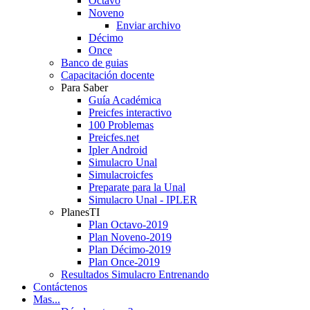
Octavo
Noveno
Enviar archivo
Décimo
Once
Banco de guias
Capacitación docente
Para Saber
Guía Académica
Preicfes interactivo
100 Problemas
Preicfes.net
Ipler Android
Simulacro Unal
Simulacroicfes
Preparate para la Unal
Simulacro Unal - IPLER
PlanesTI
Plan Octavo-2019
Plan Noveno-2019
Plan Décimo-2019
Plan Once-2019
Resultados Simulacro Entrenando
Contáctenos
Mas...