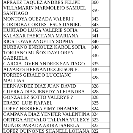
APRAEZ TAQUEZ ANDRES FELIPE
360
VILLAMARIN MARMOLEJO SAMUEL
359
SANTIAGO
MONTOYA QUEZADA VALERI ?
343
CORDOBA CORTES JESUS DANIEL
343
HURTADO LUNA VALERIE SOFIA
342
SALAZAR PASICHANA MARIANA
341
RIOS TOVAR ANGELLY SOPHIA
340
BURBANO ENRIQUEZ KAROL SOFIA
340
TORIJANO MUÑOZ DAYLOREN
336
GABRIELA
GARCIA JOVEN ANDRES SANTIAGO
335
ALVARES HERNANDEZ JEISON E.
330
TORRES GIRALDO LUCCIANO
328
MATTIAS
HERNANDEZ DIAZ JUAN DAVID
328
GUERRA DIAZ JENEDY ALEJANDRA
328
GONZALEZ SOTTO VALERYE ?
328
ERAZO LUIS RAFAEL
325
LOPEZ HERRERA EIMY DHAMAR
324
CAMPAÑA DIAZ YENIFER VALENTINA
324
ORTEGA AREVALO TALIANA YULEXY
323
MUÑOZ PARADA AKIRA ISABELA
322
LOPEZ QUIÑONES SHANELL LOHANA
322