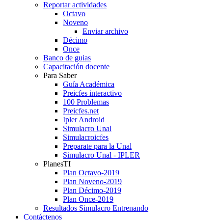
Reportar actividades
Octavo
Noveno
Enviar archivo
Décimo
Once
Banco de guias
Capacitación docente
Para Saber
Guía Académica
Preicfes interactivo
100 Problemas
Preicfes.net
Ipler Android
Simulacro Unal
Simulacroicfes
Preparate para la Unal
Simulacro Unal - IPLER
PlanesTI
Plan Octavo-2019
Plan Noveno-2019
Plan Décimo-2019
Plan Once-2019
Resultados Simulacro Entrenando
Contáctenos