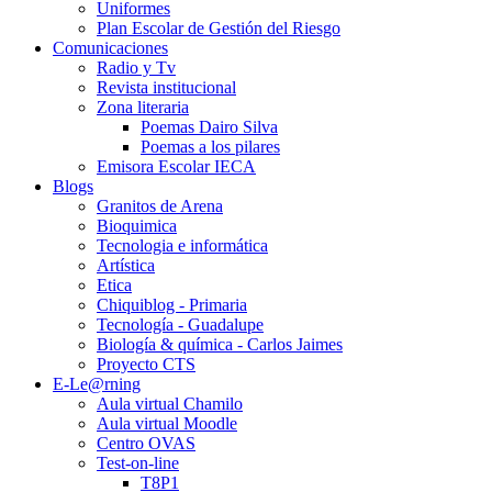
Uniformes
Plan Escolar de Gestión del Riesgo
Comunicaciones
Radio y Tv
Revista institucional
Zona literaria
Poemas Dairo Silva
Poemas a los pilares
Emisora Escolar IECA
Blogs
Granitos de Arena
Bioquimica
Tecnologia e informática
Artística
Etica
Chiquiblog - Primaria
Tecnología - Guadalupe
Biología & química - Carlos Jaimes
Proyecto CTS
E-Le@rning
Aula virtual Chamilo
Aula virtual Moodle
Centro OVAS
Test-on-line
T8P1