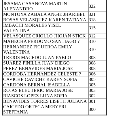
JESAMA CASANOVA MARTIN
322
ALENANDRO
MONTOYA ZABALA ANGIE JHARIBEL
321
ROSAS VELASQUEZ KAREN TATIANA
318
IMBACHI MORALES YISEL
315
VALENTINA
VELASQUEZ CRIOLLO JHOJAN STICK
312
MAHECHA PERDOMO SANTIAGO ?
310
HERNANDEZ FIGUEROA EMILY
310
VALENTINA
TREJOS MACEDO JUAN PABLO
308
SUAREZ PINILLA JUAN DIEGO
308
PEREZ BENAVIDES MARIA JOSE
308
CORDOBA HERNANDEZ CELESTE ?
306
CAVICHE CAVICHE KAREN SOFIA
305
CARDONA BERNAL ISABELLA
305
ROJAS ELEUTERIO MARIA JOSE
303
RIASCOS LOPEZ LUNA SOFIA
302
BENAVIDES TORRES LISETH JULIANA
301
CAICEDO ORTEGA MERYERI
300
STEFFANIA