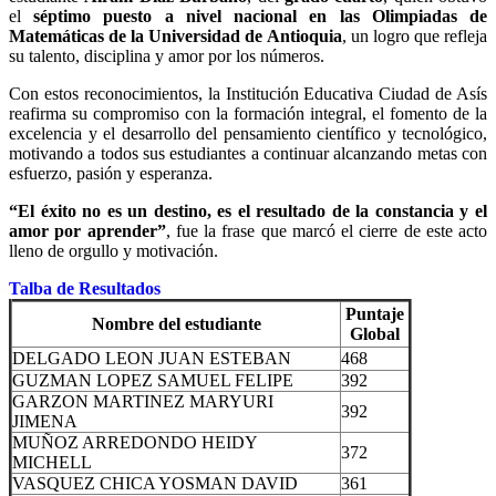
el
séptimo puesto a nivel nacional en las Olimpiadas de
Matemáticas de la Universidad de Antioquia
, un logro que refleja
su talento, disciplina y amor por los números.
Con estos reconocimientos, la Institución Educativa Ciudad de Asís
reafirma su compromiso con la formación integral, el fomento de la
excelencia y el desarrollo del pensamiento científico y tecnológico,
motivando a todos sus estudiantes a continuar alcanzando metas con
esfuerzo, pasión y esperanza.
“El éxito no es un destino, es el resultado de la constancia y el
amor por aprender”
, fue la frase que marcó el cierre de este acto
lleno de orgullo y motivación.
Talba de Resultados
Puntaje
Nombre del estudiante
Global
DELGADO LEON JUAN ESTEBAN
468
GUZMAN LOPEZ SAMUEL FELIPE
392
GARZON MARTINEZ MARYURI
392
JIMENA
MUÑOZ ARREDONDO HEIDY
372
MICHELL
VASQUEZ CHICA YOSMAN DAVID
361