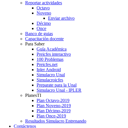
Reportar actividades
Octavo
Noveno
Enviar archivo
Décimo
Once
Banco de guias
Capacitación docente
Para Saber
Guía Académica
Preicfes interactivo
100 Problemas
Preicfes.net
Ipler Android
Simulacro Unal
Simulacroicfes
Preparate para la Unal
Simulacro Unal - IPLER
PlanesTI
Plan Octavo-2019
Plan Noveno-2019
Plan Décimo-2019
Plan Once-2019
Resultados Simulacro Entrenando
Contáctenos