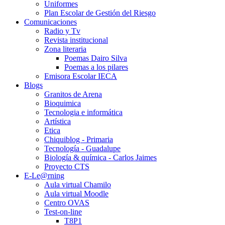
Uniformes
Plan Escolar de Gestión del Riesgo
Comunicaciones
Radio y Tv
Revista institucional
Zona literaria
Poemas Dairo Silva
Poemas a los pilares
Emisora Escolar IECA
Blogs
Granitos de Arena
Bioquimica
Tecnologia e informática
Artística
Etica
Chiquiblog - Primaria
Tecnología - Guadalupe
Biología & química - Carlos Jaimes
Proyecto CTS
E-Le@rning
Aula virtual Chamilo
Aula virtual Moodle
Centro OVAS
Test-on-line
T8P1