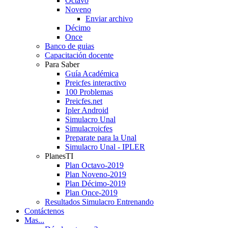
Octavo
Noveno
Enviar archivo
Décimo
Once
Banco de guias
Capacitación docente
Para Saber
Guía Académica
Preicfes interactivo
100 Problemas
Preicfes.net
Ipler Android
Simulacro Unal
Simulacroicfes
Preparate para la Unal
Simulacro Unal - IPLER
PlanesTI
Plan Octavo-2019
Plan Noveno-2019
Plan Décimo-2019
Plan Once-2019
Resultados Simulacro Entrenando
Contáctenos
Mas...