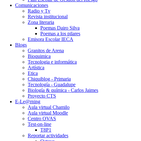
Comunicaciones
Radio y Tv
Revista institucional
Zona literaria
Poemas Dairo Silva
Poemas a los pilares
Emisora Escolar IECA
Blogs
Granitos de Arena
Bioquimica
Tecnologia e informática
Artística
Etica
Chiquiblog - Primaria
Tecnología - Guadalupe
Biología & química - Carlos Jaimes
Proyecto CTS
E-Le@rning
Aula virtual Chamilo
Aula virtual Moodle
Centro OVAS
Test-on-line
T8P1
Reportar actividades