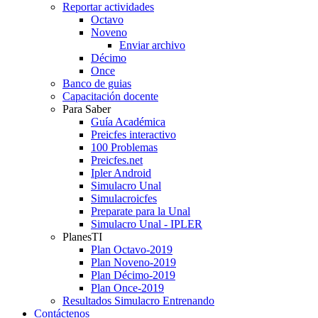
Reportar actividades
Octavo
Noveno
Enviar archivo
Décimo
Once
Banco de guias
Capacitación docente
Para Saber
Guía Académica
Preicfes interactivo
100 Problemas
Preicfes.net
Ipler Android
Simulacro Unal
Simulacroicfes
Preparate para la Unal
Simulacro Unal - IPLER
PlanesTI
Plan Octavo-2019
Plan Noveno-2019
Plan Décimo-2019
Plan Once-2019
Resultados Simulacro Entrenando
Contáctenos