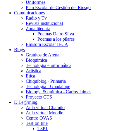
Uniformes
Plan Escolar de Gestión del Riesgo
Comunicaciones
Radio y Tv
Revista institucional
Zona literaria
Poemas Dairo Silva
Poemas a los pilares
Emisora Escolar IECA
Blogs
Granitos de Arena
Bioquimica
Tecnologia e informática
Artística
Etica
Chiquiblog - Primaria
Tecnología - Guadalupe
Biología & química - Carlos Jaimes
Proyecto CTS
E-Le@rning
Aula virtual Chamilo
Aula virtual Moodle
Centro OVAS
Test-on-line
T8P1