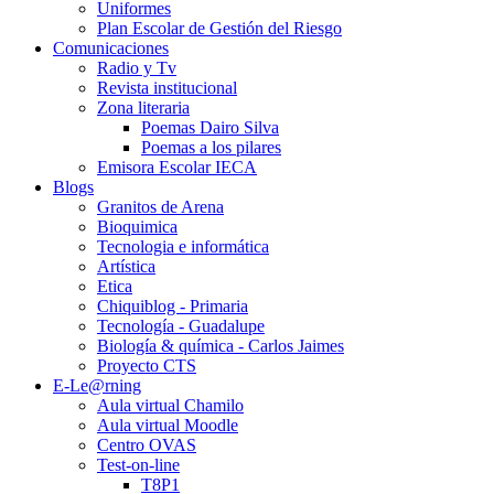
Uniformes
Plan Escolar de Gestión del Riesgo
Comunicaciones
Radio y Tv
Revista institucional
Zona literaria
Poemas Dairo Silva
Poemas a los pilares
Emisora Escolar IECA
Blogs
Granitos de Arena
Bioquimica
Tecnologia e informática
Artística
Etica
Chiquiblog - Primaria
Tecnología - Guadalupe
Biología & química - Carlos Jaimes
Proyecto CTS
E-Le@rning
Aula virtual Chamilo
Aula virtual Moodle
Centro OVAS
Test-on-line
T8P1