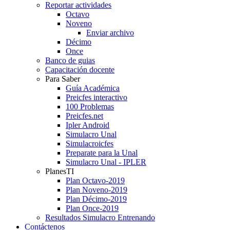
Reportar actividades
Octavo
Noveno
Enviar archivo
Décimo
Once
Banco de guias
Capacitación docente
Para Saber
Guía Académica
Preicfes interactivo
100 Problemas
Preicfes.net
Ipler Android
Simulacro Unal
Simulacroicfes
Preparate para la Unal
Simulacro Unal - IPLER
PlanesTI
Plan Octavo-2019
Plan Noveno-2019
Plan Décimo-2019
Plan Once-2019
Resultados Simulacro Entrenando
Contáctenos