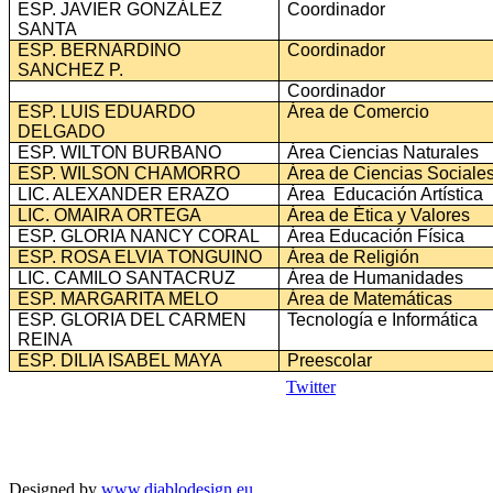
ESP. JAVIER GONZÁLEZ
Coordinador
SANTA
ESP. BERNARDINO
Coordinador
SANCHEZ P.
Coordinador
ESP. LUIS EDUARDO
Área de Comercio
DELGADO
ESP. WILTON BURBANO
Área Ciencias Naturales
ESP. WILSON CHAMORRO
Área de Ciencias Sociale
LIC. ALEXANDER ERAZO
Área Educación Artística
LIC. OMAIRA ORTEGA
Área de Ética y Valores
ESP. GLORIA NANCY CORAL
Área Educación Física
ESP. ROSA ELVIA TONGUINO
Área de Religión
LIC. CAMILO SANTACRUZ
Área de Humanidades
ESP. MARGARITA MELO
Área de Matemáticas
ESP. GLORIA DEL CARMEN
Tecnología e Informática
REINA
ESP. DILIA ISABEL MAYA
Preescolar
Twitter
Copyright © 2026
I. E. Ciudad de Asís - Carrera 18 No. 8-83 Barrio San
Rights Reserved.
Francisco. Tel: 4228117 - 4229111 - Puerto Asís - Putumayo
Designed by
www.diablodesign.eu
.