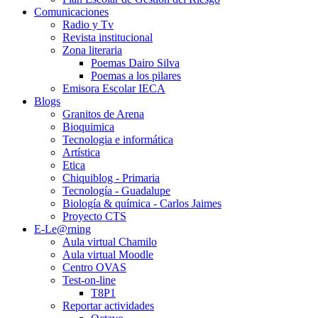
Comunicaciones
Radio y Tv
Revista institucional
Zona literaria
Poemas Dairo Silva
Poemas a los pilares
Emisora Escolar IECA
Blogs
Granitos de Arena
Bioquimica
Tecnologia e informática
Artística
Etica
Chiquiblog - Primaria
Tecnología - Guadalupe
Biología & química - Carlos Jaimes
Proyecto CTS
E-Le@rning
Aula virtual Chamilo
Aula virtual Moodle
Centro OVAS
Test-on-line
T8P1
Reportar actividades