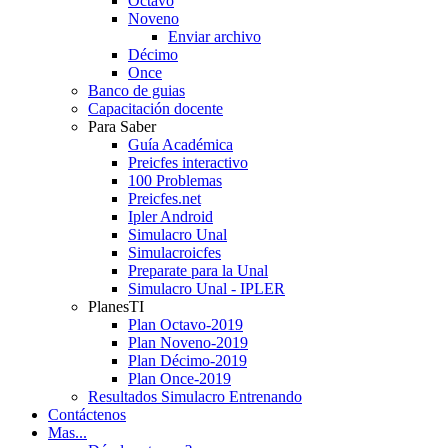
Octavo
Noveno
Enviar archivo
Décimo
Once
Banco de guias
Capacitación docente
Para Saber
Guía Académica
Preicfes interactivo
100 Problemas
Preicfes.net
Ipler Android
Simulacro Unal
Simulacroicfes
Preparate para la Unal
Simulacro Unal - IPLER
PlanesTI
Plan Octavo-2019
Plan Noveno-2019
Plan Décimo-2019
Plan Once-2019
Resultados Simulacro Entrenando
Contáctenos
Mas...