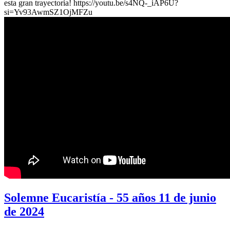
esta gran trayectoria! https://youtu.be/s4NQ-_iAP6U?
si=Yv93AwmSZ1OjMFZu
Solemne Eucaristía - 55 años 11 de junio
de 2024