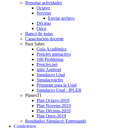
Reportar actividades
Octavo
Noveno
Enviar archivo
Décimo
Once
Banco de guias
Capacitación docente
Para Saber
Guía Académica
Preicfes interactivo
100 Problemas
Preicfes.net
Ipler Android
Simulacro Unal
Simulacroicfes
Preparate para la Unal
Simulacro Unal - IPLER
PlanesTI
Plan Octavo-2019
Plan Noveno-2019
Plan Décimo-2019
Plan Once-2019
Resultados Simulacro Entrenando
Contáctenos