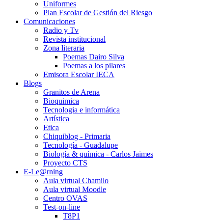
Uniformes
Plan Escolar de Gestión del Riesgo
Comunicaciones
Radio y Tv
Revista institucional
Zona literaria
Poemas Dairo Silva
Poemas a los pilares
Emisora Escolar IECA
Blogs
Granitos de Arena
Bioquimica
Tecnologia e informática
Artística
Etica
Chiquiblog - Primaria
Tecnología - Guadalupe
Biología & química - Carlos Jaimes
Proyecto CTS
E-Le@rning
Aula virtual Chamilo
Aula virtual Moodle
Centro OVAS
Test-on-line
T8P1