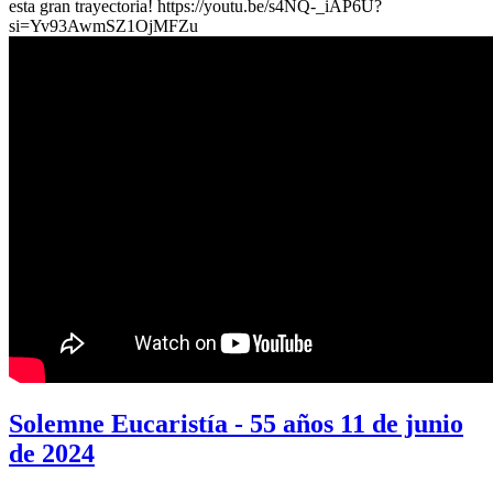
esta gran trayectoria! https://youtu.be/s4NQ-_iAP6U?
si=Yv93AwmSZ1OjMFZu
Solemne Eucaristía - 55 años 11 de junio
de 2024