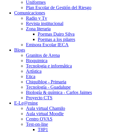
Uniformes
Plan Escolar de Gestión del Riesgo
Comunicaciones
Radio y Tv
Revista institucional
Zona literaria
Poemas Dairo Silva
Poemas a los pilares
Emisora Escolar IECA
Blogs
Granitos de Arena
Bioquimica
Tecnologia e informática
Artística
Etica
Chiquiblog - Primaria
Tecnología - Guadalupe
Biología & química - Carlos Jaimes
Proyecto CTS
E-Le@rning
Aula virtual Chamilo
Aula virtual Moodle
Centro OVAS
Test-on-line
T8P1