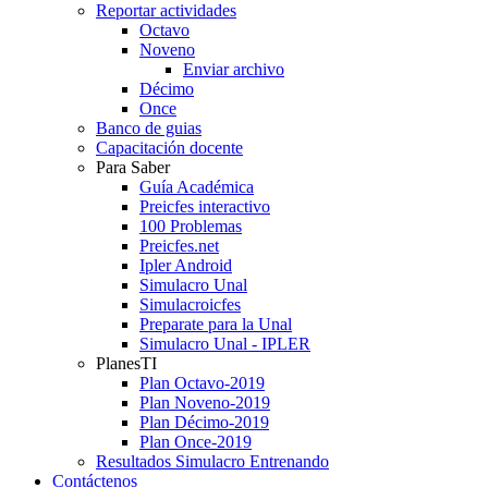
Reportar actividades
Octavo
Noveno
Enviar archivo
Décimo
Once
Banco de guias
Capacitación docente
Para Saber
Guía Académica
Preicfes interactivo
100 Problemas
Preicfes.net
Ipler Android
Simulacro Unal
Simulacroicfes
Preparate para la Unal
Simulacro Unal - IPLER
PlanesTI
Plan Octavo-2019
Plan Noveno-2019
Plan Décimo-2019
Plan Once-2019
Resultados Simulacro Entrenando
Contáctenos