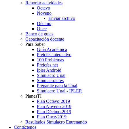
Reportar actividades
Octavo
Noveno
Enviar archivo
Décimo
Once
Banco de guias
Capacitación docente
Para Saber
Guía Académica
Preicfes interactivo
100 Problemas
Preicfes.net
Ipler Android
Simulacro Unal
Simulacroicfes
Preparate para la Unal
Simulacro Unal - IPLER
PlanesTI
Plan Octavo-2019
Plan Noveno-2019
Plan Décimo-2019
Plan Once-2019
Resultados Simulacro Entrenando
Contáctenos