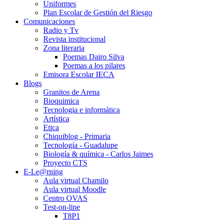
Uniformes
Plan Escolar de Gestión del Riesgo
Comunicaciones
Radio y Tv
Revista institucional
Zona literaria
Poemas Dairo Silva
Poemas a los pilares
Emisora Escolar IECA
Blogs
Granitos de Arena
Bioquimica
Tecnologia e informática
Artística
Etica
Chiquiblog - Primaria
Tecnología - Guadalupe
Biología & química - Carlos Jaimes
Proyecto CTS
E-Le@rning
Aula virtual Chamilo
Aula virtual Moodle
Centro OVAS
Test-on-line
T8P1