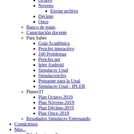
Octavo
Noveno
Enviar archivo
Décimo
Once
Banco de guias
Capacitación docente
Para Saber
Guía Académica
Preicfes interactivo
100 Problemas
Preicfes.net
Ipler Android
Simulacro Unal
Simulacroicfes
Preparate para la Unal
Simulacro Unal - IPLER
PlanesTI
Plan Octavo-2019
Plan Noveno-2019
Plan Décimo-2019
Plan Once-2019
Resultados Simulacro Entrenando
Contáctenos
Mas...