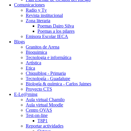
Comunicaciones
Radio y Tv
Revista institucional
Zona literaria
Poemas Dairo Silva
Poemas a los pilares
Emisora Escolar IECA
Blogs
Granitos de Arena
Bioquimica
Tecnologia e informática
Artística
Etica
Chiquiblog - Primaria
Tecnología - Guadalupe
Biología & química - Carlos Jaimes
Proyecto CTS
E-Le@rning
Aula virtual Chamilo
Aula virtual Moodle
Centro OVAS
Test-on-line
T8P1
Reportar actividades