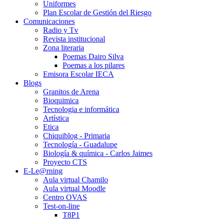
Uniformes
Plan Escolar de Gestión del Riesgo
Comunicaciones
Radio y Tv
Revista institucional
Zona literaria
Poemas Dairo Silva
Poemas a los pilares
Emisora Escolar IECA
Blogs
Granitos de Arena
Bioquimica
Tecnologia e informática
Artística
Etica
Chiquiblog - Primaria
Tecnología - Guadalupe
Biología & química - Carlos Jaimes
Proyecto CTS
E-Le@rning
Aula virtual Chamilo
Aula virtual Moodle
Centro OVAS
Test-on-line
T8P1