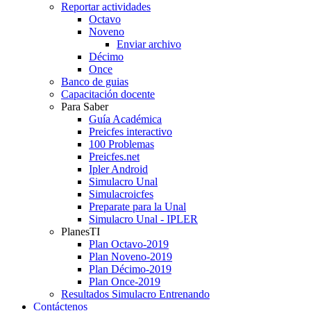
Reportar actividades
Octavo
Noveno
Enviar archivo
Décimo
Once
Banco de guias
Capacitación docente
Para Saber
Guía Académica
Preicfes interactivo
100 Problemas
Preicfes.net
Ipler Android
Simulacro Unal
Simulacroicfes
Preparate para la Unal
Simulacro Unal - IPLER
PlanesTI
Plan Octavo-2019
Plan Noveno-2019
Plan Décimo-2019
Plan Once-2019
Resultados Simulacro Entrenando
Contáctenos