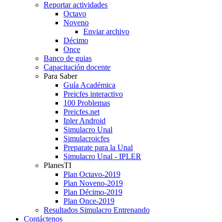
Reportar actividades
Octavo
Noveno
Enviar archivo
Décimo
Once
Banco de guias
Capacitación docente
Para Saber
Guía Académica
Preicfes interactivo
100 Problemas
Preicfes.net
Ipler Android
Simulacro Unal
Simulacroicfes
Preparate para la Unal
Simulacro Unal - IPLER
PlanesTI
Plan Octavo-2019
Plan Noveno-2019
Plan Décimo-2019
Plan Once-2019
Resultados Simulacro Entrenando
Contáctenos