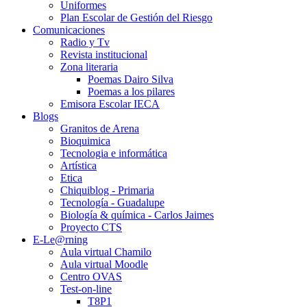
Uniformes
Plan Escolar de Gestión del Riesgo
Comunicaciones
Radio y Tv
Revista institucional
Zona literaria
Poemas Dairo Silva
Poemas a los pilares
Emisora Escolar IECA
Blogs
Granitos de Arena
Bioquimica
Tecnologia e informática
Artística
Etica
Chiquiblog - Primaria
Tecnología - Guadalupe
Biología & química - Carlos Jaimes
Proyecto CTS
E-Le@rning
Aula virtual Chamilo
Aula virtual Moodle
Centro OVAS
Test-on-line
T8P1