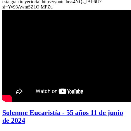
esta gran trayectoria! https://youtu.be/s4NQ-_iAP6U?
si=Yv93AwmSZ1OjMFZu
Solemne Eucaristía - 55 años 11 de junio
de 2024