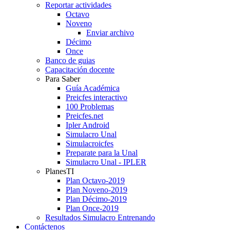
Reportar actividades
Octavo
Noveno
Enviar archivo
Décimo
Once
Banco de guias
Capacitación docente
Para Saber
Guía Académica
Preicfes interactivo
100 Problemas
Preicfes.net
Ipler Android
Simulacro Unal
Simulacroicfes
Preparate para la Unal
Simulacro Unal - IPLER
PlanesTI
Plan Octavo-2019
Plan Noveno-2019
Plan Décimo-2019
Plan Once-2019
Resultados Simulacro Entrenando
Contáctenos