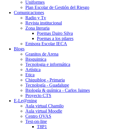
Uniformes
Plan Escolar de Gestión del Riesgo
Comunicaciones
Radio y Tv
Revista institucional
Zona literaria
Poemas Dairo Silva
Poemas a los pilares
Emisora Escolar IECA
Blogs
Granitos de Arena
Bioquimica
Tecnologia e informática
Artística
Etica
Chiquiblog - Primaria
Tecnología - Guadalupe
Biología & química - Carlos Jaimes
Proyecto CTS
E-Le@rning
Aula virtual Chamilo
Aula virtual Moodle
Centro OVAS
Test-on-line
T8P1