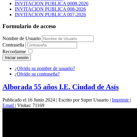
INVITACION PUBLICA 0008-2026
INVITACION PUBLICA 008-2026
INVITACION PUBLICA 007-2026
Formulario de acceso
Nombre de Usuario
Contraseña
Recordarme
Iniciar sesión
¿Olvido su nombre de usuario?
¿Olvido su contraseña?
Alborada 55 años I.E. Ciudad de Asís
Publicado el 16 Junio 2024
|
Escrito por Super Usuario
|
Imprimir
|
Email
|
Visitas: 71169