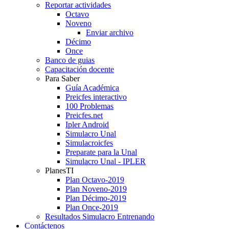
Reportar actividades
Octavo
Noveno
Enviar archivo
Décimo
Once
Banco de guias
Capacitación docente
Para Saber
Guía Académica
Preicfes interactivo
100 Problemas
Preicfes.net
Ipler Android
Simulacro Unal
Simulacroicfes
Preparate para la Unal
Simulacro Unal - IPLER
PlanesTI
Plan Octavo-2019
Plan Noveno-2019
Plan Décimo-2019
Plan Once-2019
Resultados Simulacro Entrenando
Contáctenos