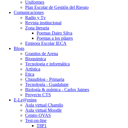
Uniformes
Plan Escolar de Gestión del Riesgo
Comunicaciones
Radio y Tv
Revista institucional
Zona literaria
Poemas Dairo Silva
Poemas a los pilares
Emisora Escolar IECA
Blogs
Granitos de Arena
Bioquimica
Tecnologia e informática
Artística
Etica
Chiquiblog - Primaria
Tecnología - Guadalupe
Biología & química - Carlos Jaimes
Proyecto CTS
E-Le@rning
Aula virtual Chamilo
Aula virtual Moodle
Centro OVAS
Test-on-line
T8P1