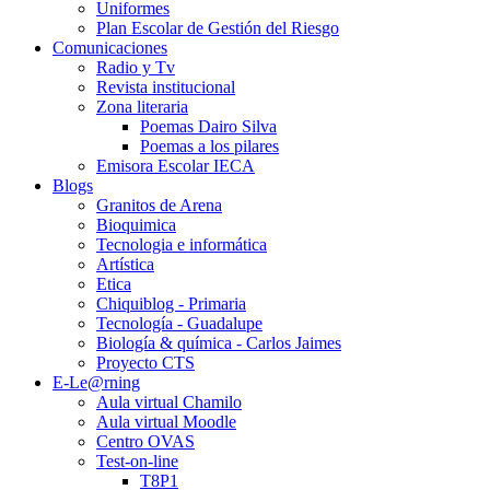
Uniformes
Plan Escolar de Gestión del Riesgo
Comunicaciones
Radio y Tv
Revista institucional
Zona literaria
Poemas Dairo Silva
Poemas a los pilares
Emisora Escolar IECA
Blogs
Granitos de Arena
Bioquimica
Tecnologia e informática
Artística
Etica
Chiquiblog - Primaria
Tecnología - Guadalupe
Biología & química - Carlos Jaimes
Proyecto CTS
E-Le@rning
Aula virtual Chamilo
Aula virtual Moodle
Centro OVAS
Test-on-line
T8P1