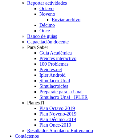
Reportar actividades
Octavo
Noveno
Enviar archivo
Décimo
Once
Banco de guias
Capacitación docente
Para Saber
Guía Académica
Preicfes interactivo
100 Problemas
Preicfes.net
Ipler Android
Simulacro Unal
Simulacroicfes
Preparate para la Unal
Simulacro Unal - IPLER
PlanesTI
Plan Octavo-2019
Plan Noveno-2019
Plan Décimo-2019
Plan Once-2019
Resultados Simulacro Entrenando
Contáctenos