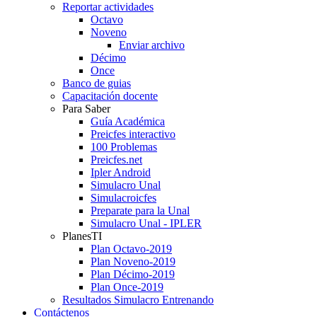
Reportar actividades
Octavo
Noveno
Enviar archivo
Décimo
Once
Banco de guias
Capacitación docente
Para Saber
Guía Académica
Preicfes interactivo
100 Problemas
Preicfes.net
Ipler Android
Simulacro Unal
Simulacroicfes
Preparate para la Unal
Simulacro Unal - IPLER
PlanesTI
Plan Octavo-2019
Plan Noveno-2019
Plan Décimo-2019
Plan Once-2019
Resultados Simulacro Entrenando
Contáctenos