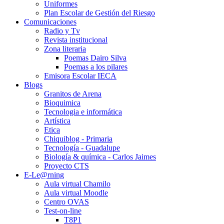
Uniformes
Plan Escolar de Gestión del Riesgo
Comunicaciones
Radio y Tv
Revista institucional
Zona literaria
Poemas Dairo Silva
Poemas a los pilares
Emisora Escolar IECA
Blogs
Granitos de Arena
Bioquimica
Tecnologia e informática
Artística
Etica
Chiquiblog - Primaria
Tecnología - Guadalupe
Biología & química - Carlos Jaimes
Proyecto CTS
E-Le@rning
Aula virtual Chamilo
Aula virtual Moodle
Centro OVAS
Test-on-line
T8P1