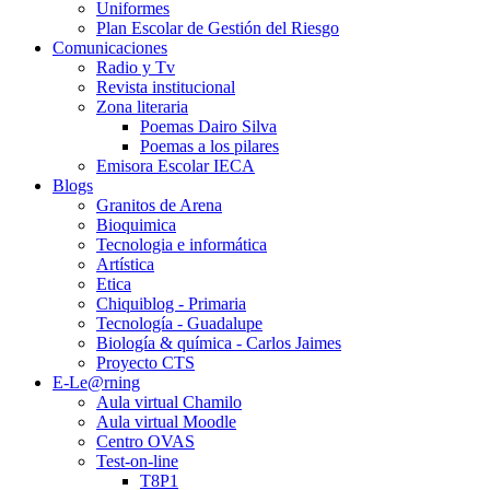
Uniformes
Plan Escolar de Gestión del Riesgo
Comunicaciones
Radio y Tv
Revista institucional
Zona literaria
Poemas Dairo Silva
Poemas a los pilares
Emisora Escolar IECA
Blogs
Granitos de Arena
Bioquimica
Tecnologia e informática
Artística
Etica
Chiquiblog - Primaria
Tecnología - Guadalupe
Biología & química - Carlos Jaimes
Proyecto CTS
E-Le@rning
Aula virtual Chamilo
Aula virtual Moodle
Centro OVAS
Test-on-line
T8P1