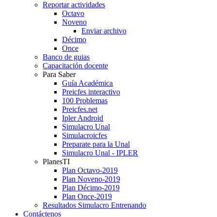
Reportar actividades
Octavo
Noveno
Enviar archivo
Décimo
Once
Banco de guias
Capacitación docente
Para Saber
Guía Académica
Preicfes interactivo
100 Problemas
Preicfes.net
Ipler Android
Simulacro Unal
Simulacroicfes
Preparate para la Unal
Simulacro Unal - IPLER
PlanesTI
Plan Octavo-2019
Plan Noveno-2019
Plan Décimo-2019
Plan Once-2019
Resultados Simulacro Entrenando
Contáctenos