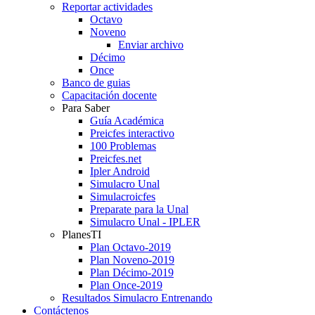
Reportar actividades
Octavo
Noveno
Enviar archivo
Décimo
Once
Banco de guias
Capacitación docente
Para Saber
Guía Académica
Preicfes interactivo
100 Problemas
Preicfes.net
Ipler Android
Simulacro Unal
Simulacroicfes
Preparate para la Unal
Simulacro Unal - IPLER
PlanesTI
Plan Octavo-2019
Plan Noveno-2019
Plan Décimo-2019
Plan Once-2019
Resultados Simulacro Entrenando
Contáctenos