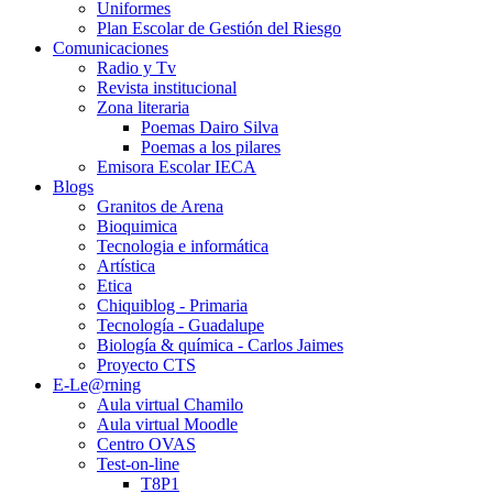
Uniformes
Plan Escolar de Gestión del Riesgo
Comunicaciones
Radio y Tv
Revista institucional
Zona literaria
Poemas Dairo Silva
Poemas a los pilares
Emisora Escolar IECA
Blogs
Granitos de Arena
Bioquimica
Tecnologia e informática
Artística
Etica
Chiquiblog - Primaria
Tecnología - Guadalupe
Biología & química - Carlos Jaimes
Proyecto CTS
E-Le@rning
Aula virtual Chamilo
Aula virtual Moodle
Centro OVAS
Test-on-line
T8P1