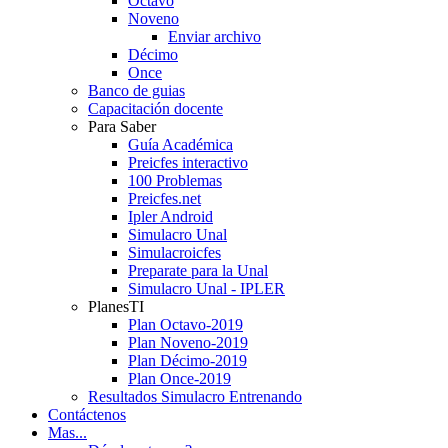
Octavo
Noveno
Enviar archivo
Décimo
Once
Banco de guias
Capacitación docente
Para Saber
Guía Académica
Preicfes interactivo
100 Problemas
Preicfes.net
Ipler Android
Simulacro Unal
Simulacroicfes
Preparate para la Unal
Simulacro Unal - IPLER
PlanesTI
Plan Octavo-2019
Plan Noveno-2019
Plan Décimo-2019
Plan Once-2019
Resultados Simulacro Entrenando
Contáctenos
Mas...