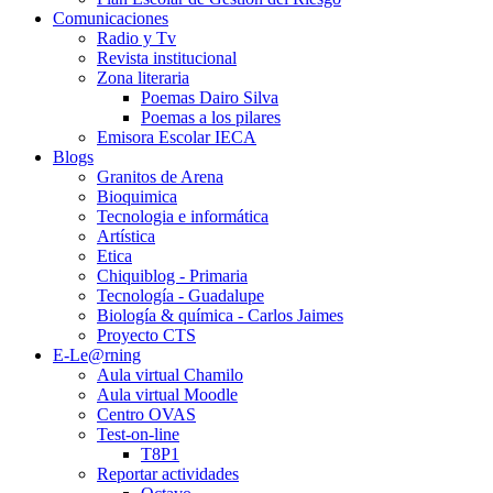
Comunicaciones
Radio y Tv
Revista institucional
Zona literaria
Poemas Dairo Silva
Poemas a los pilares
Emisora Escolar IECA
Blogs
Granitos de Arena
Bioquimica
Tecnologia e informática
Artística
Etica
Chiquiblog - Primaria
Tecnología - Guadalupe
Biología & química - Carlos Jaimes
Proyecto CTS
E-Le@rning
Aula virtual Chamilo
Aula virtual Moodle
Centro OVAS
Test-on-line
T8P1
Reportar actividades