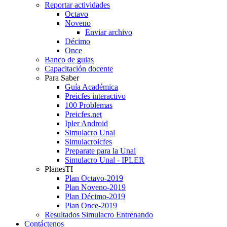
Reportar actividades
Octavo
Noveno
Enviar archivo
Décimo
Once
Banco de guias
Capacitación docente
Para Saber
Guía Académica
Preicfes interactivo
100 Problemas
Preicfes.net
Ipler Android
Simulacro Unal
Simulacroicfes
Preparate para la Unal
Simulacro Unal - IPLER
PlanesTI
Plan Octavo-2019
Plan Noveno-2019
Plan Décimo-2019
Plan Once-2019
Resultados Simulacro Entrenando
Contáctenos