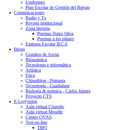
Uniformes
Plan Escolar de Gestión del Riesgo
Comunicaciones
Radio y Tv
Revista institucional
Zona literaria
Poemas Dairo Silva
Poemas a los pilares
Emisora Escolar IECA
Blogs
Granitos de Arena
Bioquimica
Tecnologia e informática
Artística
Etica
Chiquiblog - Primaria
Tecnología - Guadalupe
Biología & química - Carlos Jaimes
Proyecto CTS
E-Le@rning
Aula virtual Chamilo
Aula virtual Moodle
Centro OVAS
Test-on-line
T8P1