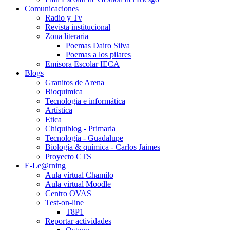
Comunicaciones
Radio y Tv
Revista institucional
Zona literaria
Poemas Dairo Silva
Poemas a los pilares
Emisora Escolar IECA
Blogs
Granitos de Arena
Bioquimica
Tecnologia e informática
Artística
Etica
Chiquiblog - Primaria
Tecnología - Guadalupe
Biología & química - Carlos Jaimes
Proyecto CTS
E-Le@rning
Aula virtual Chamilo
Aula virtual Moodle
Centro OVAS
Test-on-line
T8P1
Reportar actividades