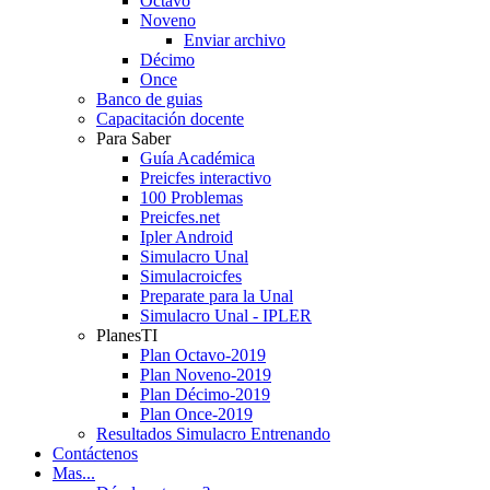
Octavo
Noveno
Enviar archivo
Décimo
Once
Banco de guias
Capacitación docente
Para Saber
Guía Académica
Preicfes interactivo
100 Problemas
Preicfes.net
Ipler Android
Simulacro Unal
Simulacroicfes
Preparate para la Unal
Simulacro Unal - IPLER
PlanesTI
Plan Octavo-2019
Plan Noveno-2019
Plan Décimo-2019
Plan Once-2019
Resultados Simulacro Entrenando
Contáctenos
Mas...