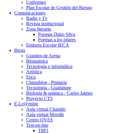
Uniformes
Plan Escolar de Gestión del Riesgo
Comunicaciones
Radio y Tv
Revista institucional
Zona literaria
Poemas Dairo Silva
Poemas a los pilares
Emisora Escolar IECA
Blogs
Granitos de Arena
Bioquimica
Tecnologia e informática
Artística
Etica
Chiquiblog - Primaria
Tecnología - Guadalupe
Biología & química - Carlos Jaimes
Proyecto CTS
E-Le@rning
Aula virtual Chamilo
Aula virtual Moodle
Centro OVAS
Test-on-line
T8P1