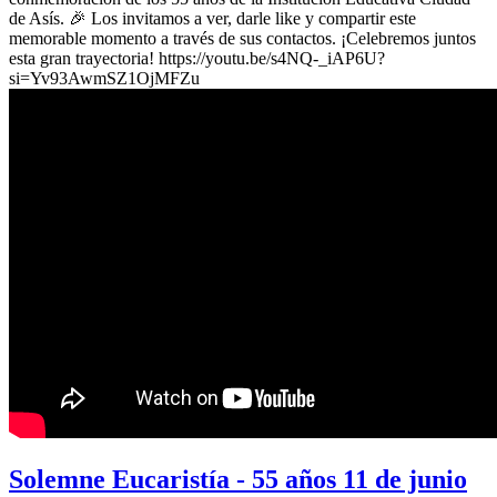
de Asís. 🎉 Los invitamos a ver, darle like y compartir este
memorable momento a través de sus contactos. ¡Celebremos juntos
esta gran trayectoria! https://youtu.be/s4NQ-_iAP6U?
si=Yv93AwmSZ1OjMFZu
Solemne Eucaristía - 55 años 11 de junio