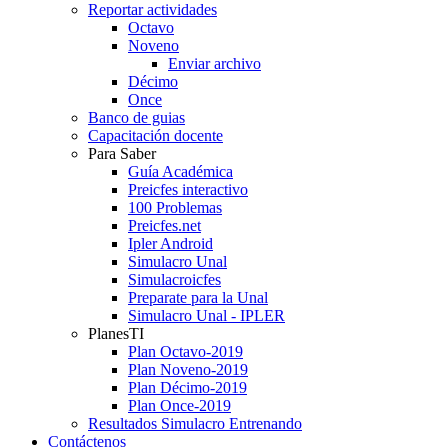
Reportar actividades
Octavo
Noveno
Enviar archivo
Décimo
Once
Banco de guias
Capacitación docente
Para Saber
Guía Académica
Preicfes interactivo
100 Problemas
Preicfes.net
Ipler Android
Simulacro Unal
Simulacroicfes
Preparate para la Unal
Simulacro Unal - IPLER
PlanesTI
Plan Octavo-2019
Plan Noveno-2019
Plan Décimo-2019
Plan Once-2019
Resultados Simulacro Entrenando
Contáctenos