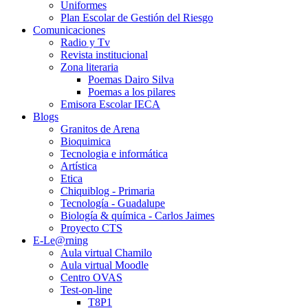
Uniformes
Plan Escolar de Gestión del Riesgo
Comunicaciones
Radio y Tv
Revista institucional
Zona literaria
Poemas Dairo Silva
Poemas a los pilares
Emisora Escolar IECA
Blogs
Granitos de Arena
Bioquimica
Tecnologia e informática
Artística
Etica
Chiquiblog - Primaria
Tecnología - Guadalupe
Biología & química - Carlos Jaimes
Proyecto CTS
E-Le@rning
Aula virtual Chamilo
Aula virtual Moodle
Centro OVAS
Test-on-line
T8P1