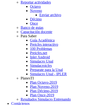
Reportar actividades
Octavo
Noveno
Enviar archivo
Décimo
Once
Banco de guias
Capacitación docente
Para Saber
Guía Académica
Preicfes interactivo
100 Problemas
Preicfes.net
Ipler Android
Simulacro Unal
Simulacroicfes
Preparate para la Unal
Simulacro Unal - IPLER
PlanesTI
Plan Octavo-2019
Plan Noveno-2019
Plan Décimo-2019
Plan Once-2019
Resultados Simulacro Entrenando
Contáctenos