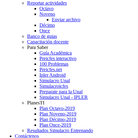
Reportar actividades
Octavo
Noveno
Enviar archivo
Décimo
Once
Banco de guias
Capacitación docente
Para Saber
Guía Académica
Preicfes interactivo
100 Problemas
Preicfes.net
Ipler Android
Simulacro Unal
Simulacroicfes
Preparate para la Unal
Simulacro Unal - IPLER
PlanesTI
Plan Octavo-2019
Plan Noveno-2019
Plan Décimo-2019
Plan Once-2019
Resultados Simulacro Entrenando
Contáctenos