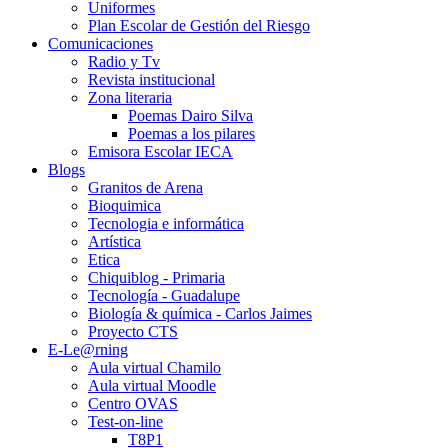
Uniformes
Plan Escolar de Gestión del Riesgo
Comunicaciones
Radio y Tv
Revista institucional
Zona literaria
Poemas Dairo Silva
Poemas a los pilares
Emisora Escolar IECA
Blogs
Granitos de Arena
Bioquimica
Tecnologia e informática
Artística
Etica
Chiquiblog - Primaria
Tecnología - Guadalupe
Biología & química - Carlos Jaimes
Proyecto CTS
E-Le@rning
Aula virtual Chamilo
Aula virtual Moodle
Centro OVAS
Test-on-line
T8P1