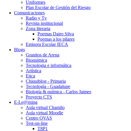
Uniformes
Plan Escolar de Gestión del Riesgo
Comunicaciones
Radio y Tv
Revista institucional
Zona literaria
Poemas Dairo Silva
Poemas a los pilares
Emisora Escolar IECA
Blogs
Granitos de Arena
Bioquimica
Tecnologia e informática
Artística
Etica
Chiquiblog - Primaria
Tecnología - Guadalupe
Biología & química - Carlos Jaimes
Proyecto CTS
E-Le@rning
Aula virtual Chamilo
Aula virtual Moodle
Centro OVAS
Test-on-line
T8P1