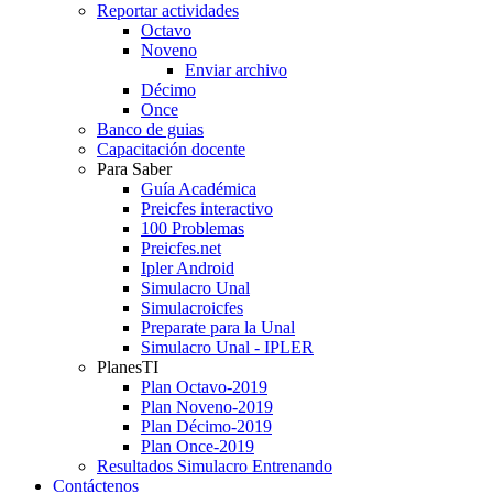
Reportar actividades
Octavo
Noveno
Enviar archivo
Décimo
Once
Banco de guias
Capacitación docente
Para Saber
Guía Académica
Preicfes interactivo
100 Problemas
Preicfes.net
Ipler Android
Simulacro Unal
Simulacroicfes
Preparate para la Unal
Simulacro Unal - IPLER
PlanesTI
Plan Octavo-2019
Plan Noveno-2019
Plan Décimo-2019
Plan Once-2019
Resultados Simulacro Entrenando
Contáctenos